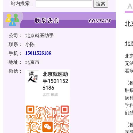
站内搜索：
北
公司：
北京就医助手
北
联系：
小陈
手机：
15011526186
北
地址：
北京市
无
看
微信：
【
肿
病
学
们
【
医