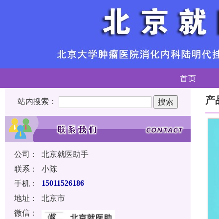
首页
产
站内搜索：
公司：
北京就医助手
联系：
小陈
手机：
15011526186
地址：
北京市
微信：