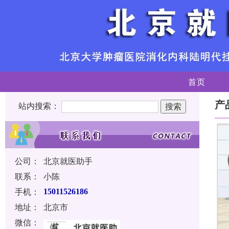
首页
产
站内搜索：
公司：
北京就医助手
联系：
小陈
手机：
15011526186
地址：
北京市
微信：