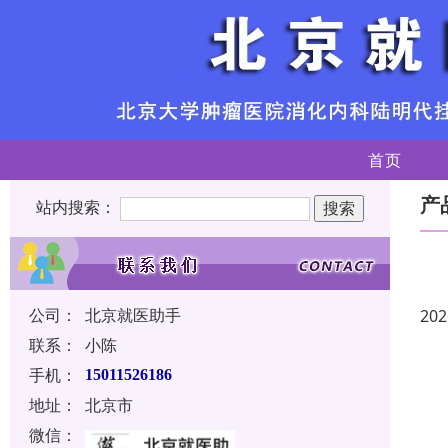
首页
产
站内搜索：
公司：
北京就医助手
202
联系：
小陈
手机：
15011526186
地址：
北京市
微信：