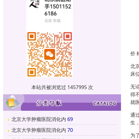
价 
北
床
无
本站共被浏览过 1457995 次
得
就
通
北京大学肿瘤医院消化内
69
生
北京大学肿瘤医院消化内
70
为