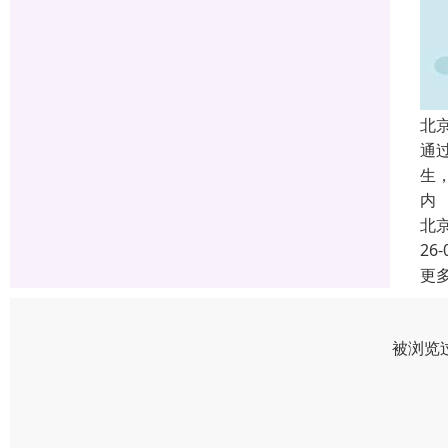
北
通
生
内
北
26-
更
被浏览过