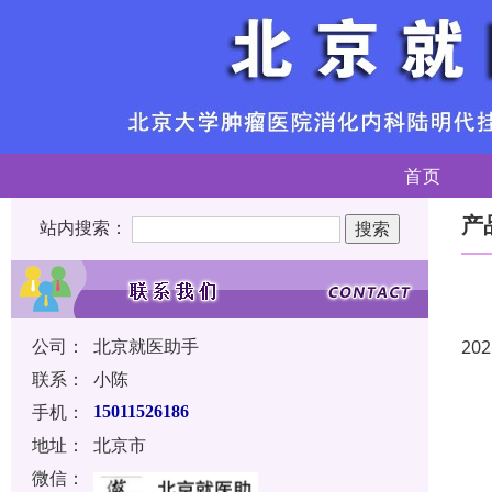
首页
产
站内搜索：
公司：
北京就医助手
202
联系：
小陈
手机：
15011526186
地址：
北京市
微信：