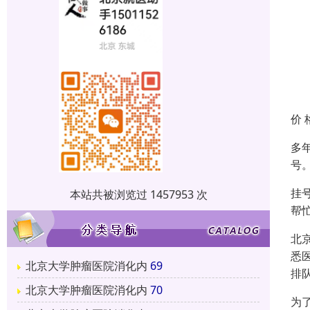
价 
多
号
挂
本站共被浏览过 1457953 次
帮
北
悉
北京大学肿瘤医院消化内
69
排
北京大学肿瘤医院消化内
70
为