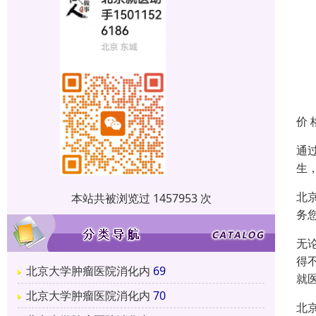
价 
通
生
北
本站共被浏览过 1457953 次
务
无
得
北京大学肿瘤医院消化内
69
就
北京大学肿瘤医院消化内
70
北