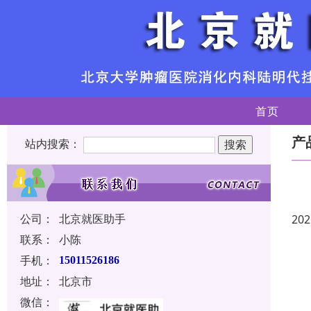
首页
产
站内搜索：
公司：
北京就医助手
202
联系：
小陈
手机：
15011526186
地址：
北京市
微信：